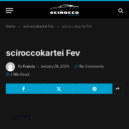
Home
»
sciroccokartei Fev
»
sciroccokartei Fev
sciroccokartei Fev
By
Francis
January 28, 2024
No Comments
1 Min Read